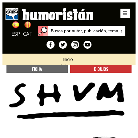
ESP
CAT
Inicio
Autores
FICHA
DIBUJOS