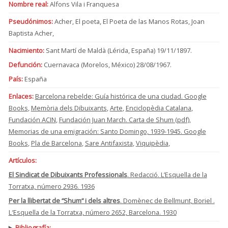
Nombre real:
Alfons Vila i Franquesa
Pseudónimos:
Acher, El poeta, El Poeta de las Manos Rotas, Joan
Baptista Acher,
Nacimiento:
Sant Martí de Maldà (Lérida, España) 19/11/1897.
Defunción:
Cuernavaca (Morelos, México) 28/08/1967.
País:
España
Enlaces:
Barcelona rebelde: Guía histórica de una ciudad. Google
Books
,
Memòria dels Dibuixants
,
Arte
,
Enciclopèdia Catalana
,
Fundación ACIN
,
Fundación Juan March. Carta de Shum (pdf)
,
Memorias de una emigración: Santo Domingo, 1939-1945. Google
Books
,
Pla de Barcelona
,
Sare Antifaxista
,
Viquipèdia
,
Artículos:
El Sindicat de Dibuixants Professionals
. Redacció. L’Esquella de la
Torratxa, número 2936. 1936
Per la llibertat de “Shum“ i dels altres
. Domènec de Bellmunt, Boriel .
L′Esquella de la Torratxa, número 2652, Barcelona. 1930
Bibliografía: