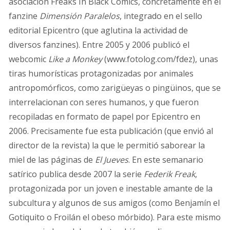
asociación Freaks In Black Comics, concretamente en el
fanzine
Dimensión Paralelos
, integrado en el sello
editorial Epicentro (que aglutina la actividad de
diversos fanzines). Entre 2005 y 2006 publicó el
webcomic
Like a Monkey
(www.fotolog.com/fdez), unas
tiras humorísticas protagonizadas por animales
antropomórficos, como zarigüeyas o pingüinos, que se
interrelacionan con seres humanos, y que fueron
recopiladas en formato de papel por Epicentro en
2006. Precisamente fue esta publicación (que envió al
director de la revista) la que le permitió saborear la
miel de las páginas de
El Jueves
. En este semanario
satírico publica desde 2007 la serie
Federik Freak
,
protagonizada por un joven e inestable amante de la
subcultura y algunos de sus amigos (como Benjamín el
Gotiquito o Froilán el obeso mórbido). Para este mismo