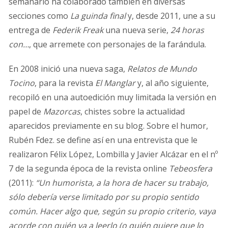
semanario ha colaborado también en diversas
secciones como
La guinda final
y, desde 2011, une a su
entrega de
Federik Freak
una nueva serie,
24 horas
con…
, que arremete con personajes de la farándula.
En 2008 inició una nueva saga,
Relatos de Mundo
Tocino
, para la revista
El Manglar
y, al año siguiente,
recopiló en una autoedición muy limitada la versión en
papel de
Mazorcas
, chistes sobre la actualidad
aparecidos previamente en su blog. Sobre el humor,
Rubén Fdez. se define así en una entrevista que le
realizaron Félix López, Lombilla y Javier Alcázar en el nº
7 de la segunda época de la revista online
Tebeosfera
(2011):
“Un humorista, a la hora de hacer su trabajo,
sólo debería verse limitado por su propio sentido
común. Hacer algo que, según su propio criterio, vaya
acorde con quién va a leerlo (o quién quiere que lo