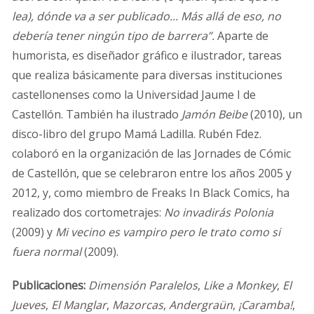
lea), dónde va a ser publicado... Más allá de eso, no
debería tener ningún tipo de barrera”.
Aparte de
humorista, es diseñador gráfico e ilustrador, tareas
que realiza básicamente para diversas instituciones
castellonenses como la Universidad Jaume I de
Castellón. También ha ilustrado
Jamón Beibe
(2010), un
disco-libro del grupo Mamá Ladilla. Rubén Fdez.
colaboró en la organización de las Jornades de Cómic
de Castellón, que se celebraron entre los años 2005 y
2012, y, como miembro de Freaks In Black Comics, ha
realizado dos cortometrajes:
No invadirás Polonia
(2009) y
Mi vecino es vampiro pero le trato como si
fuera normal
(2009).
Publicaciones:
Dimensión Paralelos
,
Like a Monkey
,
El
Jueves
,
El Manglar
,
Mazorcas
,
Andergraün
,
¡Caramba!
,