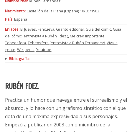
Nombre real:
Rubén Fernández
Nacimiento:
Castellón de la Plana (España) 10/05/1983.
País:
España
Enlaces:
El Jueves
,
Fancueva
,
Grafito editorial
,
Guía del cómic
,
Guía
del cómic (entrevista a Rubén Fdez.)
,
Me creo importante
,
Tebeosfera
,
Tebeosfera (entrevista a Rubén Fernández)
,
Viva la
gente
,
Wikipèdia
,
Youtube
,
Bibliografía:
RUBÉN FDEZ.
Practica un humor que navega entre el surrealismo y el
absurdo, y lo hace con un grafismo sintético con el que
dota de una máxima expresividad a sus personajes.
Empezó a publicar en 2003 como miembro de la