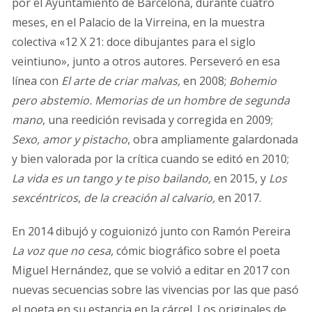
por el Ayuntamiento de Barcelona, durante cuatro
meses, en el Palacio de la Virreina, en la muestra
colectiva «12 X 21: doce dibujantes para el siglo
veintiuno», junto a otros autores. Perseveró en esa
línea con
El arte de criar malvas,
en 2008;
Bohemio
pero abstemio. Memorias de un hombre de segunda
mano
, una reedición revisada y corregida en 2009;
Sexo, amor y pistacho
, obra ampliamente galardonada
y bien valorada por la crítica cuando se editó en
2010;
La vida es un tango y te piso bailando,
en 2015, y
Los
sexcéntricos
,
de la creación al calvario,
en 2017.
En 2014 dibujó y coguionizó junto con Ramón Pereira
La voz que no cesa
, cómic biográfico sobre el poeta
Miguel Hernández, que se volvió a editar en 2017 con
nuevas secuencias sobre las vivencias por las que pasó
el poeta en su estancia en la cárcel. Los originales de