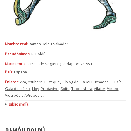
Nombre real:
Ramon Boldú Salvador
Pseudónimos:
R. Boldú,
Nacimiento:
Tarroja de Segarra (Lleida) 13/07/1951.
País:
España
Enlaces:
Ara
,
Astiberri
,
BDteque
,
El blog de Claudi Puchades
,
El País
,
Guía del cómic
,
Hoy
,
Prodavinci
,
Soitu
,
Tebeosfera
,
Viláfer
,
Vimeo
,
Viquipèdia
,
Wikipedia
,
Bibliografía:
RAMÓN BOLDÚ