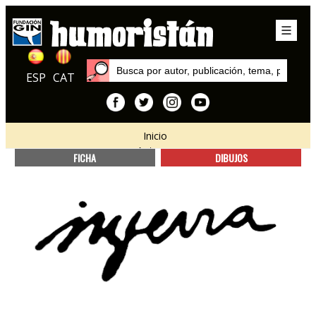
ESP
CAT
Inicio
Autores
FICHA
DIBUJOS