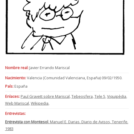
Nombre real:
Javier Errando Mariscal
Nacimiento:
Valencia (Comunidad Valenciana, España) 09/02/1950.
País:
España
Enlaces:
Paul Gravett sobre Mariscal
,
Tebeosfera
,
Tele 5
,
Viquipèdia
,
Web Mariscal
,
Wikipedia
,
Entrevistas:
Entrevista con Montesol
. Manuel E. Darias. Diario de Avisos, Tenerife.
1983