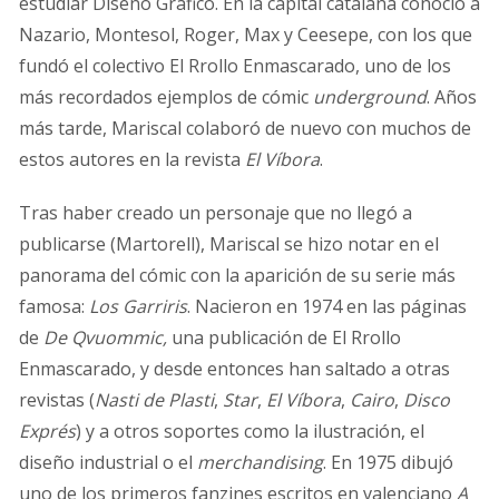
estudiar Diseño Gráfico. En la capital catalana conoció a
Nazario, Montesol, Roger, Max y Ceesepe, con los que
fundó el colectivo El Rrollo Enmascarado, uno de los
más recordados ejemplos de cómic
underground
. Años
más tarde, Mariscal colaboró de nuevo con muchos de
estos autores en la revista
El Víbora
.
Tras haber creado un personaje que no llegó a
publicarse (Martorell), Mariscal se hizo notar en el
panorama del cómic con la aparición de su serie más
famosa:
Los Garriris
. Nacieron en 1974 en las páginas
de
De Qvuommic,
una publicación de El Rrollo
Enmascarado, y desde entonces han saltado a otras
revistas (
Nasti de Plasti
,
Star
,
El Víbora
,
Cairo
,
Disco
Exprés
) y a otros soportes como la ilustración, el
diseño industrial o el
merchandising
. En 1975 dibujó
uno de los primeros fanzines escritos en valenciano
A