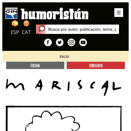
ESP
CAT
Inicio
Autores
FICHA
DIBUJOS