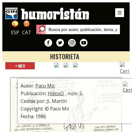
ESP
CAT
HISTORIETA
Inicio
+ INFO
Autores
Paco Mir
Autor:
Paco Mir
.
Publicación:
HdiosO
, núm. 5.
Cedida por: JL Martín
Copyright: © Paco Mir
Fecha: 1986