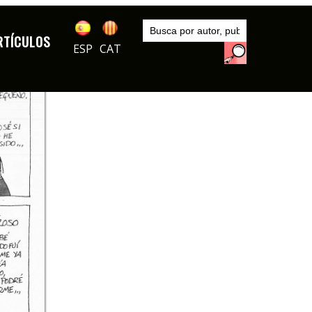
Inicio
Autores
RTÍCULOS
Paco Mir
ESP
CAT