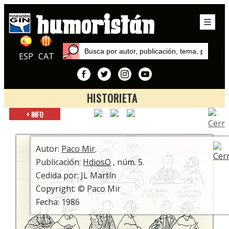
ESP
CAT
HISTORIETA
Inicio
+ INFO
Autores
Paco Mir
Autor:
Paco Mir
.
Publicación:
HdiosO
, núm. 5.
Cedida por: JL Martín
Copyright: © Paco Mir
Fecha: 1986