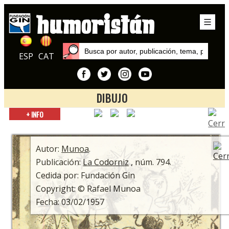
ESP
CAT
DIBUJO
Inicio
+ INFO
Autores
Munoa
Autor:
Munoa
.
Publicación:
La Codorniz
, núm. 794.
Cedida por: Fundación Gin
Copyright: © Rafael Munoa
Fecha: 03/02/1957