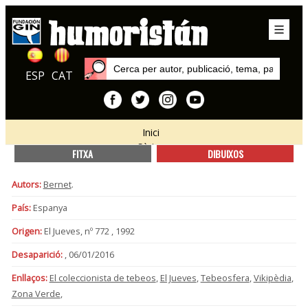
ESP
CAT
Inici
Sèries
FITXA
DIBUIXOS
Autors:
Bernet
.
País:
Espanya
Origen:
El Jueves, nº 772 , 1992
Desaparició:
, 06/01/2016
Enllaços:
El coleccionista de tebeos
,
El Jueves
,
Tebeosfera
,
Vikipèdia
,
Zona Verde
,