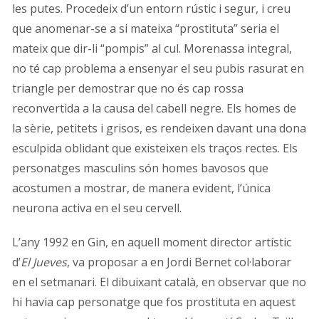
les putes. Procedeix d’un entorn rústic i segur, i creu
que anomenar-se a si mateixa “prostituta” seria el
mateix que dir-li “pompis” al cul. Morenassa integral,
no té cap problema a ensenyar el seu pubis rasurat en
triangle per demostrar que no és cap rossa
reconvertida a la causa del cabell negre. Els homes de
la sèrie, petitets i grisos, es rendeixen davant una dona
esculpida oblidant que existeixen els traços rectes. Els
personatges masculins són homes bavosos que
acostumen a mostrar, de manera evident, l’única
neurona activa en el seu cervell.
L’any 1992 en Gin, en aquell moment director artístic
d’
El Jueves
, va proposar a en Jordi Bernet col·laborar
en el setmanari. El dibuixant català, en observar que no
hi havia cap personatge que fos prostituta en aquest