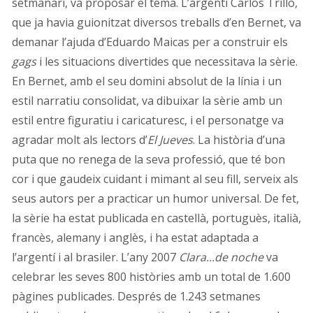
setmanari, va proposar el tema. L’argentí Carlos Trillo,
que ja havia guionitzat diversos treballs d’en Bernet, va
demanar l’ajuda d’Eduardo Maicas per a construir els
gags
i les situacions divertides que necessitava la sèrie.
En Bernet, amb el seu domini absolut de la línia i un
estil narratiu consolidat, va dibuixar la sèrie amb un
estil entre figuratiu i caricaturesc, i el personatge va
agradar molt als lectors d’
El Jueves
. La història d’una
puta que no renega de la seva professió, que té bon
cor i que gaudeix cuidant i mimant al seu fill, serveix als
seus autors per a practicar un humor universal. De fet,
la sèrie ha estat publicada en castellà, portuguès, italià,
francès, alemany i anglès, i ha estat adaptada a
l’argentí i al brasiler. L’any 2007
Clara...de noche
va
celebrar les seves 800 històries amb un total de 1.600
pàgines publicades. Després de 1.243 setmanes