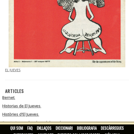
EL JUEVES
ARTICLES
Bernet
.
Historias de El Jueves
.
Històries d′El Jueves
.
Sergio Aragonés, el rey del mambo
.
QUI SOM
FAQ
ENLLAÇOS
DICCIONARI
BIBLIOGRAFIA
DESCÀRREGUES