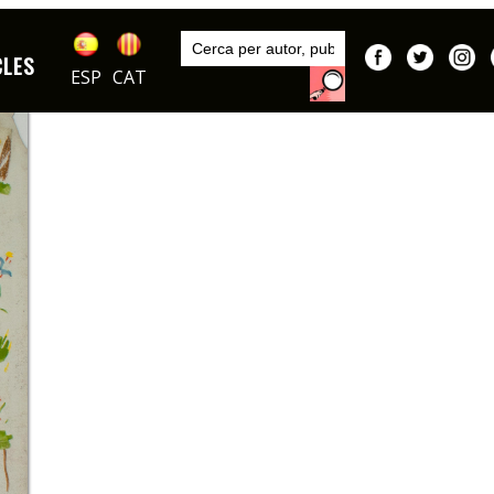
Inici
Sèries
CLES
La familia Ulises
ESP
CAT