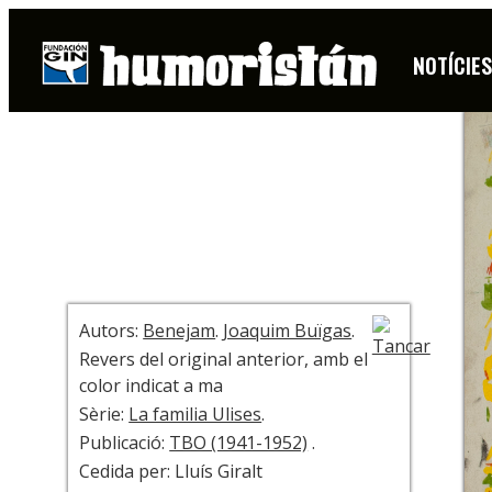
HISTORIETA
NOTÍCIE
+ INFO
Autors:
Benejam
.
Joaquim Buïgas
.
Revers del original anterior, amb el
color indicat a ma
Sèrie:
La familia Ulises
.
Publicació:
TBO (1941-1952)
.
Cedida per: Lluís Giralt