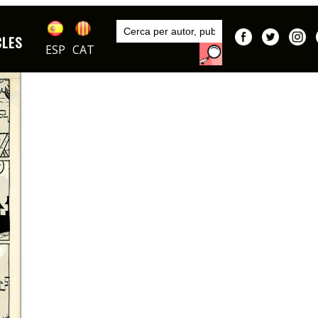
Inici
Sèries
CLES
Carioco
ESP
CAT