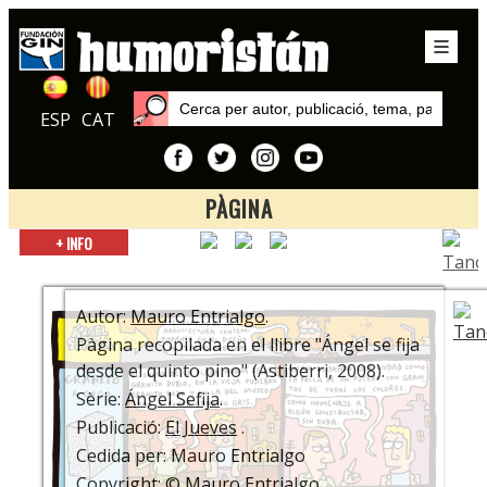
ESP
CAT
PÀGINA
Inici
+ INFO
Sèries
Ángel Sefija
Autor:
Mauro Entrialgo
.
Pàgina recopilada en el llibre "Ángel se fija
desde el quinto pino" (Astiberri, 2008).
Sèrie:
Ángel Sefija
.
Publicació:
El Jueves
.
Cedida per: Mauro Entrialgo
Copyright: © Mauro Entrialgo