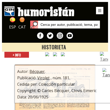
ESP
CAT
HISTORIETA
Inici
+ INFO
Publicacions
Virolet
Autor:
Bécquer
.
Publicació:
Virolet
, núm. 181.
Cedida per: Colección particular
Copyright: © Carles Bécquer, Clovis Eimeric
Data: 20/06/1925