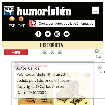
ESP
CAT
HISTORIETA
Inici
+ INFO
Publicacions
Mister K
Autor:
Carlös
.
Publicació:
Mister K
, núm. 3.
Cedida per: Ediciones El Jueves
Copyright: © Carlos Areces
Data: 20/10/2004