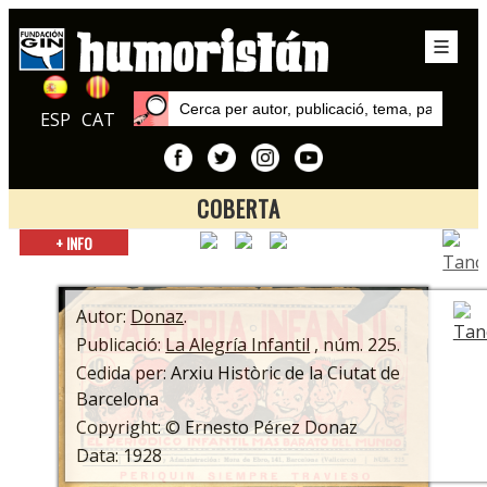
ESP
CAT
COBERTA
Inici
+ INFO
Publicacions
La Alegría Infantil
Autor:
Donaz
.
Publicació:
La Alegría Infantil
, núm. 225.
Cedida per: Arxiu Històric de la Ciutat de
Barcelona
Copyright: © Ernesto Pérez Donaz
Data: 1928