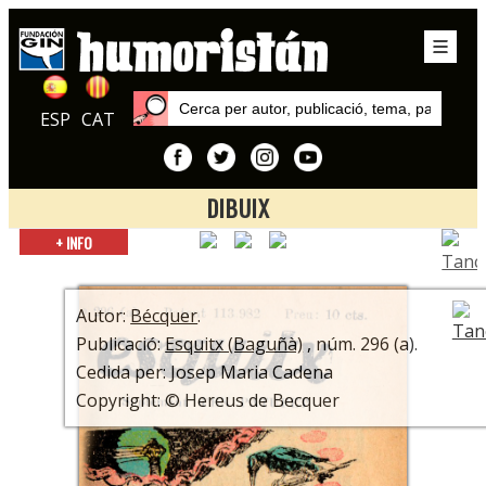
ESP
CAT
DIBUIX
Inici
+ INFO
Publicacions
Esquitx (Baguñà)
Autor:
Bécquer
.
Publicació:
Esquitx (Baguñà)
, núm. 296 (a).
Cedida per: Josep Maria Cadena
Copyright: © Hereus de Becquer