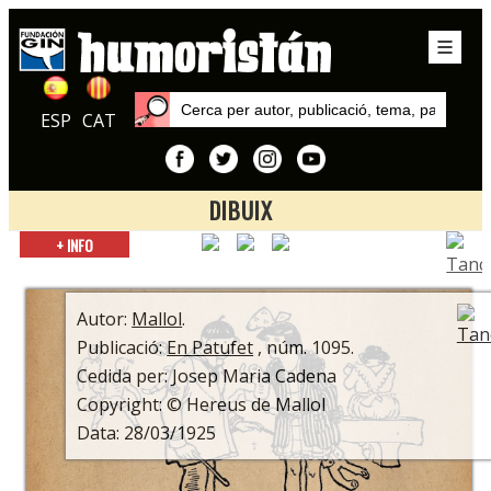
ESP
CAT
DIBUIX
Inici
+ INFO
Publicacions
En Patufet
Autor:
Mallol
.
Publicació:
En Patufet
, núm. 1095.
Cedida per: Josep Maria Cadena
Copyright: © Hereus de Mallol
Data: 28/03/1925