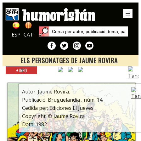
ESP
CAT
ELS PERSONATGES DE JAUME ROVIRA
Inici
+ INFO
Publicacions
Bruguelandia
Autor:
Jaume Rovira
.
Publicació:
Bruguelandia
, núm. 14.
Cedida per: Ediciones El Jueves
Copyright: © Jaume Rovira
Data: 1982