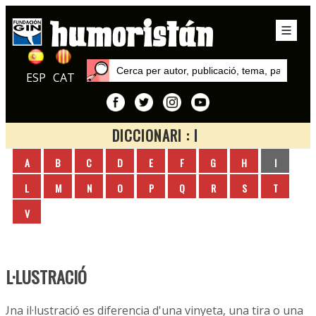
ESP
CAT
DICCIONARI : I
Inici
A
B
C
D
E
F
G
H
I
Diccionari
L
M
N
O
P
Q
R
S
T
V
IL·LUSTRACIÓ
Una il·lustració es diferencia d'una vinyeta, una tira o una