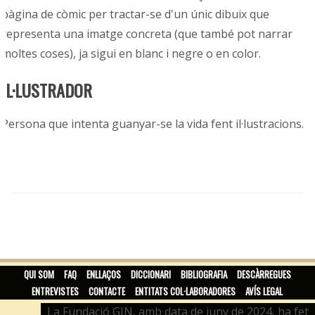
pàgina de còmic per tractar-se d'un únic dibuix que
representa una imatge concreta (que també pot narrar
moltes coses), ja sigui en blanc i negre o en color.
IL·LUSTRADOR
Persona que intenta guanyar-se la vida fent il·lustracions.
QUI SOM
FAQ
ENLLAÇOS
DICCIONARI
BIBLIOGRAFIA
DESCÀRREGUES
ENTREVISTES
CONTACTE
ENTITATS COL·LABORADORES
AVÍS LEGAL
La Fundació GIN, amb data de juny de 2024, ha fet