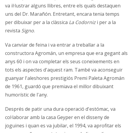
va il·lustrar alguns llibres, entre els quals destaquen
uns del Dr. Marañón. Entretant, encara tenia temps
per dibuixar per a la clàssica
La Codorniz
i per a la
revista
Signo
.
Va canviar de feina i va entrar a treballar a la
constructora Agromán, un empresa que era gegant als
anys 60 i on va completar els seus coneixements en
tots els aspectes d'aquest ram. També va aconseguir
guanyar l'aleshores prestigiós Premi Paleta Agromán
de 1961, guardó que premiava el millor dibuixant
humorístic de l'any.
Després de patir una dura operació d'estómac, va
col·laborar amb la casa Geyper en el disseny de
joguines i quan es va jubilar, el 1994, va aprofitar els