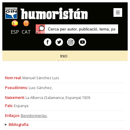
ESP
CAT
Inici
Autors
Nom real:
Manuel Sánchez Luis
Pseudònims:
Luis Sánchez,
Naixement:
La Alberca (Salamanca, Espanya) 1929.
País:
Espanya
Enllaços:
Benidormerías
,
Bibliografia: