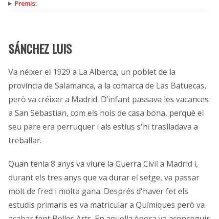
Premis:
SÁNCHEZ LUIS
Va néixer el 1929 a La Alberca, un poblet de la
província de Salamanca, a la comarca de Las Batuecas,
però va créixer a Madrid. D’infant passava les vacances
a San Sebastian, com els nois de casa bona, perquè el
seu pare era perruquer i als estius s'hi traslladava a
treballar.
Quan tenia 8 anys va viure la Guerra Civil a Madrid i,
durant els tres anys que va durar el setge, va passar
molt de fred i molta gana. Després d'haver fet els
estudis primaris es va matricular a Químiques però va
acabar fent Belles Arts. En aquella època va aconseguir