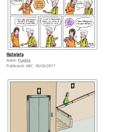
Historieta
Autor:
Puebla
.
Publicació: ABC . 05/03/2017