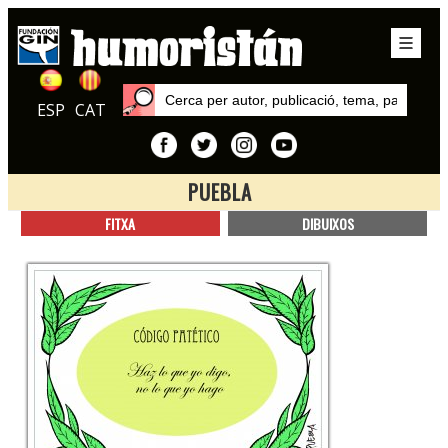
ESP
CAT
PUEBLA
Inici
FITXA
DIBUIXOS
Autors
Puebla