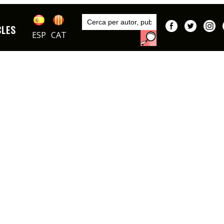
Inici
Autors
CLES
DIBUIXOS
Palop
ESP
CAT