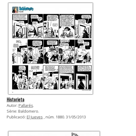
Historieta
Autor:
Pallarés
.
Sèrie: Baldomero.
Publicació:
El Jueves
, núm. 1880. 31/05/2013