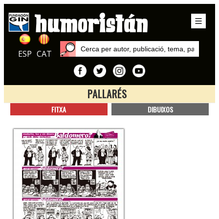
ESP
CAT
PALLARÉS
Inici
FITXA
DIBUIXOS
Autors
Pallarés