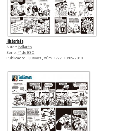
Historieta
Autor:
Pallarés
.
Sèrie:
4º de ESO
.
Publicació:
El Jueves
, núm. 1722. 10/05/2010