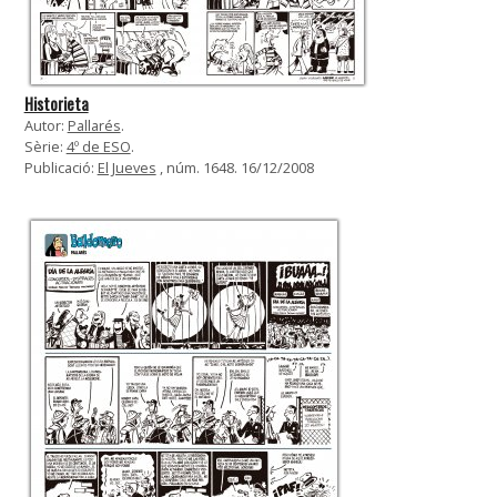
Historieta
Autor:
Pallarés
.
Sèrie:
4º de ESO
.
Publicació:
El Jueves
, núm. 1648. 16/12/2008