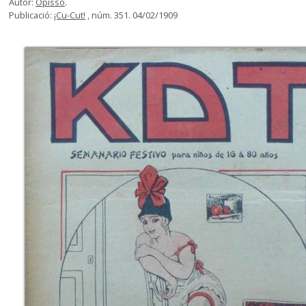
Autor:
Opisso
.
Publicació:
¡Cu-Cut!
, núm. 351. 04/02/1909