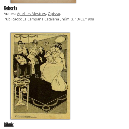
Coberta
Autors:
Apel·les Mestres
.
Opisso
.
Publicació:
La Campana Catalana
, núm. 3. 13/03/1908
Dibuix