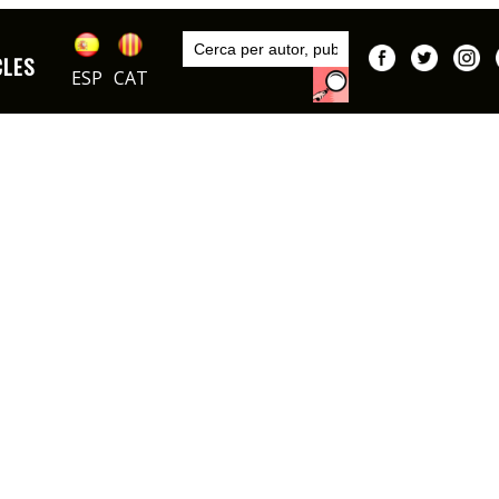
Inici
Autors
CLES
DIBUIXOS
Opisso
ESP
CAT