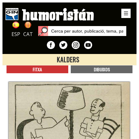
ESP
CAT
KALDERS
Inici
FITXA
DIBUIXOS
Autors
Kalders