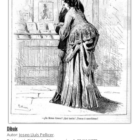
Dibuix
Autor:
Josep Lluís Pellicer
.