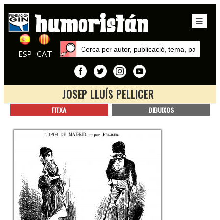
ESP
CAT
JOSEP LLUÍS PELLICER
Inici
FITXA
DIBUIXOS
Autors
Josep Lluís Pellicer