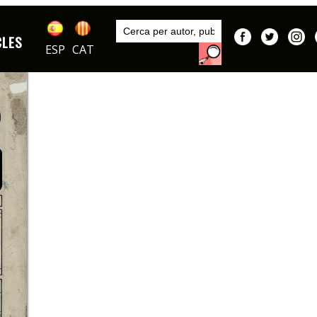
Inici
Autors
CLES
Tínez
ESP
CAT