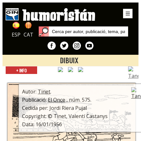
ESP
CAT
DIBUIX
Inici
+ INFO
Autors
Tinet
Autor:
Tinet
.
Publicació:
El Once
, núm. 575.
Cedida per: Jordi Riera Pujal
Copyright: © Tinet, Valentí Castanys
Data: 16/01/1956