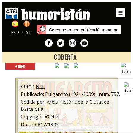
ESP
CAT
COBERTA
Inici
+ INFO
Autors
Niel
Autor:
Niel
.
Publicació:
Pulgarcito (1921-1939)
, núm. 757.
Cedida per: Arxiu Històric de la Ciutat de
Barcelona.
Copyright: © Niel
Data: 30/12/1935