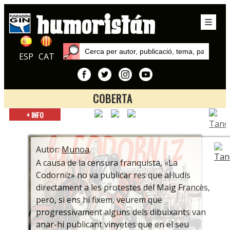
ESP
CAT
COBERTA
Inici
+ INFO
Autors
Munoa
Autor:
Munoa
.
A causa de la censura franquista, «La
Codorniz» no va publicar res que al·ludís
directament a les protestes del Maig Francès,
però, si ens hi fixem, veurem que
progressivament alguns dels dibuixants van
anar-hi publicant vinyetes que en el seu