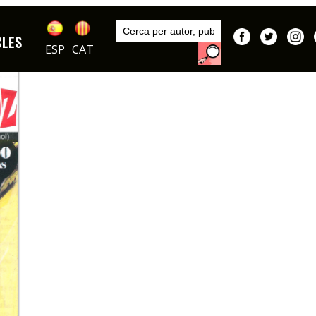
Inici
Autors
CLES
Madrigal
ESP
CAT