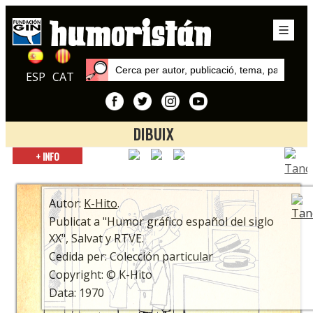
ESP
CAT
DIBUIX
Inici
+ INFO
Autors
K-Hito
Autor:
K-Hito
.
Publicat a "Humor gráfico español del siglo
XX", Salvat y RTVE.
Cedida per: Colección particular
Copyright: © K-Hito
Data: 1970