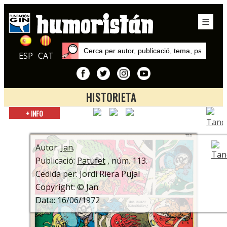
ESP
CAT
HISTORIETA
Inici
+ INFO
Autors
Jan
Autor:
Jan
.
Publicació:
Patufet
, núm. 113.
Cedida per: Jordi Riera Pujal
Copyright: © Jan
Data: 16/06/1972