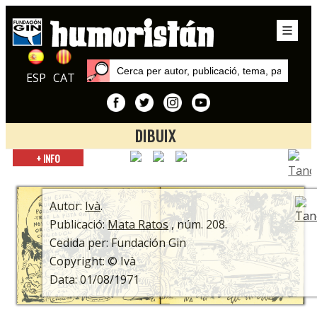
ESP
CAT
DIBUIX
Inici
+ INFO
Autors
Ivà
Autor:
Ivà
.
Publicació:
Mata Ratos
, núm. 208.
Cedida per: Fundación Gin
Copyright: © Ivà
Data: 01/08/1971