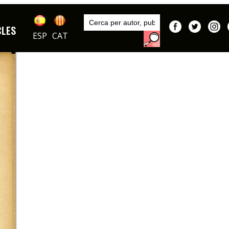
Inici
Autors
CLES
Donaz
ESP
CAT