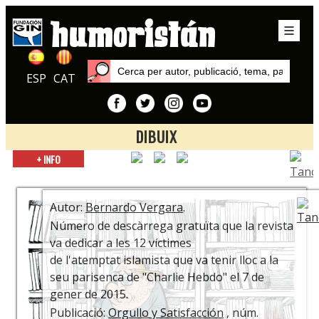
ESP
CAT
DIBUIX
Inici
+ INFO
Autors
Bernardo Vergara
Autor:
Bernardo Vergara
.
Número de descàrrega gratuïta que la revista
va dedicar a les 12 víctimes
de l'atemptat
islamista que va tenir lloc a la
seu parisenca
de "Charlie Hebdo" el 7 de
gener de 2015.
Publicació:
Orgullo y Satisfacción
, núm.