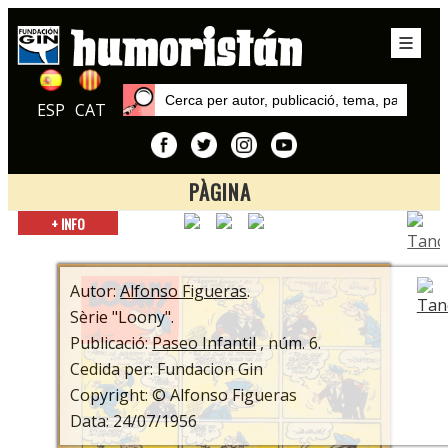
ESP
CAT
PÀGINA
Inici
+ INFO
Autors
Alfonso Figueras
Autor:
Alfonso Figueras
.
Sèrie "Loony".
Publicació:
Paseo Infantil
, núm. 6.
Cedida per: Fundacion Gin
Copyright: © Alfonso Figueras
Data: 24/07/1956