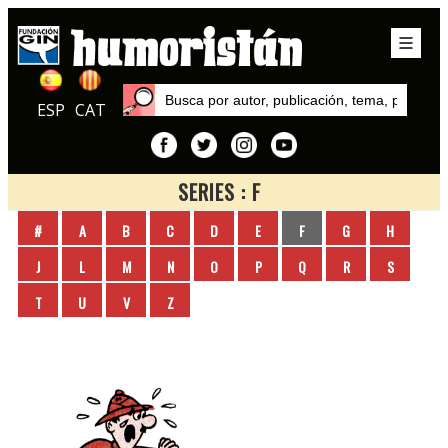
ESP
CAT
SERIES : F
Inicio
#
A
B
C
D
E
F
G
H
Series
J
L
M
N
O
P
Q
R
S
T
U
V
Z