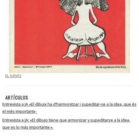
EL JUEVES
ARTÍCULOS
Entrevista a JA «El dibuix ha d’harmonitzar i supeditar-se a la idea, que és
el més important»·
.
Entrevista a JA: «El dibujo tiene que armonizar y supeditarse a la idea,
que es lo más importante »
.