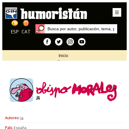
ESP
CAT
Inicio
Series
Autores:
Ja
.
País:
España