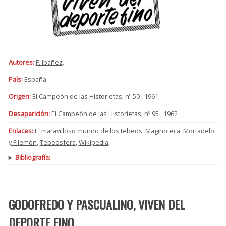
Autores:
F. Ibáñez
.
País:
España
Origen:
El Campeón de las Historietas, nº 50 , 1961
Desaparición:
El Campeón de las Historietas, nº 95 , 1962
Enlaces:
El maravilloso mundo de los tebeos
,
Maginoteca
,
Mortadelo
y Filemón
,
Tebeosfera
,
Wikipedia
,
Bibliografía:
GODOFREDO Y PASCUALINO, VIVEN DEL
DEPORTE FINO