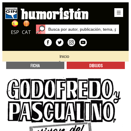
ESP
CAT
Inicio
Series
FICHA
DIBUJOS