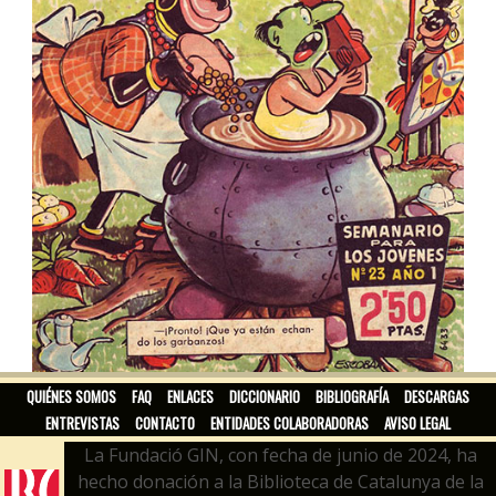
EL CAMPEÓN / EL CAMPEÓN DE LAS HISTORIETAS
QUIÉNES SOMOS
FAQ
ENLACES
DICCIONARIO
BIBLIOGRAFÍA
DESCARGAS
ENTREVISTAS
CONTACTO
ENTIDADES COLABORADORAS
AVISO LEGAL
La Fundació GIN, con fecha de junio de 2024, ha
hecho donación a la Biblioteca de Catalunya de la