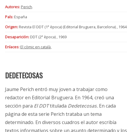
Autores:
Perich
.
País:
España
Origen:
Revista El DDT (1ª època) (Editorial Bruguera, Barcelona) , 1964
Desaparición:
DDT (2ª època) , 1969
Enlaces:
El còmic en català
,
DEDETECOSAS
Jaume Perich entró muy joven a trabajar como
redactor en Editorial Bruguera. En 1964, creó una
sección para
El DDT
titulada
Dedetecosas.
En cada
página de esta serie Perich trataba un tema
determinado. En diversos cuadros el autor escribía
textos informativos sobre un asunto determinado y los