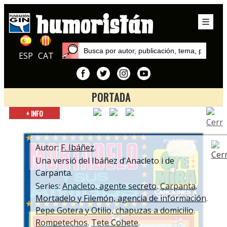
ESP
CAT
PORTADA
Inicio
+ INFO
Series
Tete Cohete
Autor:
F. Ibáñez
.
Una versió del Ibáñez d'Anacleto i de
Carpanta.
Series:
Anacleto, agente secreto
.
Carpanta
.
Mortadelo y Filemón, agencia de información
.
Pepe Gotera y Otilio, chapuzas a domicilio
.
Rompetechos
.
Tete Cohete
.