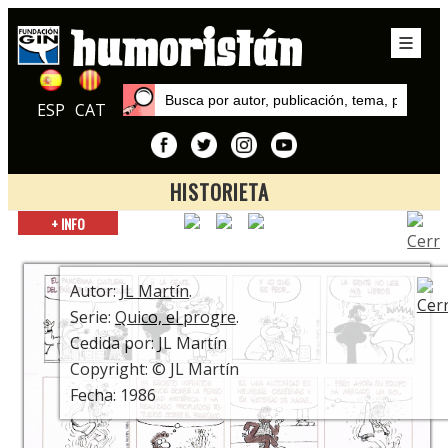
ESP
CAT
HISTORIETA
Inicio
+ INFO
Series
Quico, el progre
Autor:
JL Martín
.
Serie:
Quico, el progre
.
Cedida por: JL Martín
Copyright: © JL Martín
Fecha: 1986