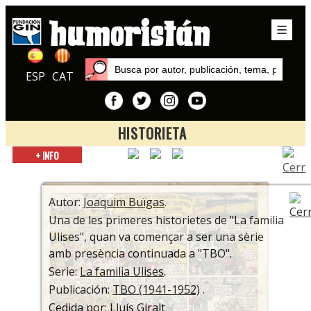
ESP
CAT
HISTORIETA
Inicio
+ INFO
Series
La familia Ulises
Autor:
Joaquim Buïgas
.
Una de les primeres historietes de "La familia
Ulises", quan va començar a ser una sèrie
amb presència continuada a "TBO".
Serie:
La familia Ulises
.
Publicación:
TBO (1941-1952)
.
Cedida por: Lluís Giralt