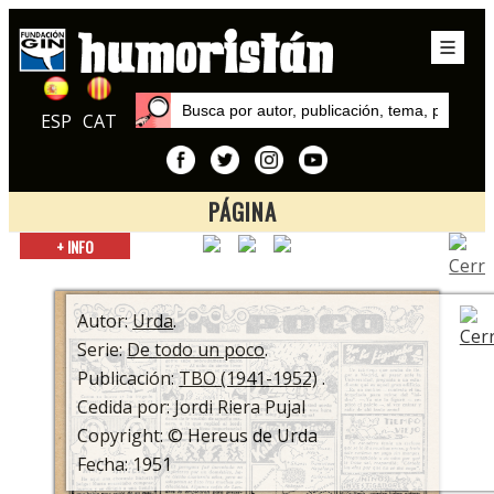
ESP
CAT
PÁGINA
Inicio
+ INFO
Series
De todo un poco
Autor:
Urda
.
Serie:
De todo un poco
.
Publicación:
TBO (1941-1952)
.
Cedida por: Jordi Riera Pujal
Copyright: © Hereus de Urda
Fecha: 1951