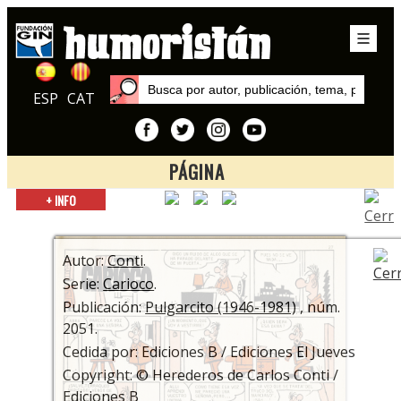
ESP
CAT
PÁGINA
Inicio
+ INFO
Series
Carioco
Autor:
Conti
.
Serie:
Carioco
.
Publicación:
Pulgarcito (1946-1981)
, núm.
2051.
Cedida por: Ediciones B / Ediciones El Jueves
Copyright: © Herederos de Carlos Conti /
Ediciones B