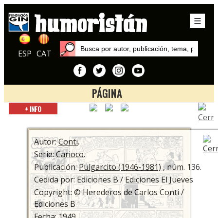
ESP
CAT
PÁGINA
Inicio
+ INFO
Series
Carioco
Autor:
Conti
.
Serie:
Carioco
.
Publicación:
Pulgarcito (1946-1981)
, núm. 136.
Cedida por: Ediciones B / Ediciones El Jueves
Copyright: © Herederos de Carlos Conti /
Ediciones B
Fecha: 1949