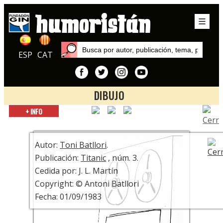
ESP
CAT
DIBUJO
Inicio
+ INFO
Publicaciones
Titanic
Autor:
Toni Batllori
.
Publicación:
Titanic
, núm. 3.
Cedida por: J. L. Martín
Copyright: © Antoni Batllori
Fecha: 01/09/1983