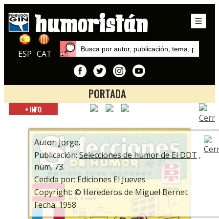
ESP
CAT
PORTADA
Inicio
+ INFO
Publicaciones
Selecciones de humor de El DDT
Autor:
Jorge
.
Publicación:
Selecciones de humor de El DDT
,
núm. 73.
Cedida por: Ediciones El Jueves
Copyright: © Herederos de Miguel Bernet
Fecha: 1958